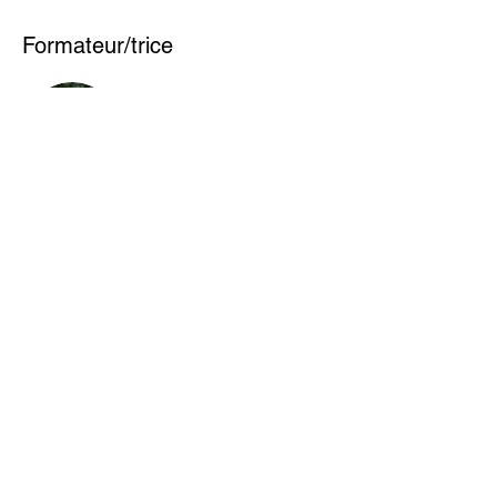
Formateur/trice
Daniel Cochard
Heilpraktiker & naturopathe passionné par
les thérapies naturelles depuis plus de 20
ans. Spécialiste en aromathérapie, il vous
accompagne avec une approche simple,
sûre et pratique pour intégrer les huiles
essentielles au quotidien.
< Page précédente
> Page suivante